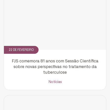
22 DE FEVEREIRO
CADASTRE-SE
FJS comemora 81 anos com Sessão Científica
receba notícias da Fundação José
sobre novas perspectivas no tratamento da
Silveira em seu e-mail.
tuberculose
Notícias
Cadastrar