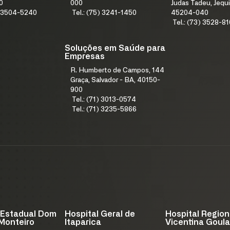
0
000
Judas Tadeu, Jequi
1) 3504-5240
Tel.: (75) 3241-1450
45204-040
Tel.: (73) 3528-8
Soluções em Saúde para
Empresas
R. Humberto de Campos, 144
Graça, Salvador - BA, 40150-
900
Tel.: (71) 3013-0574
Tel.: (71) 3235-5866
 Estadual Dom
Hospital Geral de
Hospital Region
Monteiro
Itaparica
Vicentina Goula