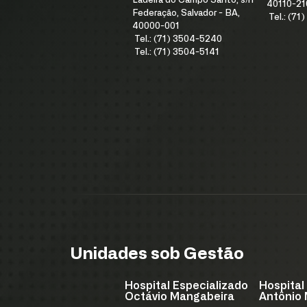
Ladeira do Campo Santo, s/n
40110-21
Federação, Salvador - BA,
Tel.: (7
40000-001
Tel.: (71) 3504-5240
Tel.: (71) 3504-5141
Unidades sob Gestão
Hospital Especializado
Hospital
Octávio Mangabeira
Antônio 