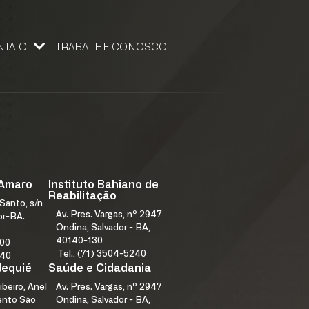
NTATO
TRABALHE CONOSCO
 CONOSCO
 Amaro
Instituto Bahiano de
Reabilitação
Santo, s/n
Av. Pres. Vargas, nº 2947
or-BA.
Ondina, Salvador - BA,
40140-130
000
Tel.: (71) 3504-5240
240
Jequié
Saúde e Cidadania
ibeiro, Anel
Av. Pres. Vargas, nº 2947
mento São
Ondina, Salvador - BA,