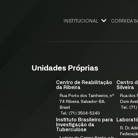
INSTITUCIONAL
CORRIDA S
NOSSO FUNDADOR
GESTÃO DE QUALIDADE
ELEMENTOS ESTRATÉGICOS
NÚCLEO DE DESENVOLVIMENTO ESTRATÉGICO
PROGRAMA IN9 FJS E ACELERA
Unidades Próprias
Centro de Reabilitação
Centro d
da Ribeira
Silveira
Rua Porto dos Tainheiros, nº
Rua dos F
74 Ribeira. Salvador-BA.
Dom Avel
Brasil
Tel.: (7
Tel.: (71) 3504-5240
Instituto Brasileiro para
Laboratór
Investigação da
R. Dr. Arl
Tuberculose
Federação