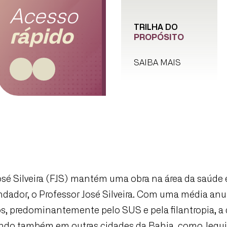
Acesso
TRILHA DO
rápido
PROPÓSITO
SAIBA MAIS
osé Silveira (FJS) mantém uma obra na área da saúde
dador, o Professor José Silveira. Com uma média anua
, predominantemente pelo SUS e pela filantropia, a 
tuando também em outras cidades da Bahia, como Jequi