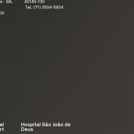
é - BA,
40140-130
Tel.: (71) 3504-5934
100
al
Hospital São João de
rt
Deus