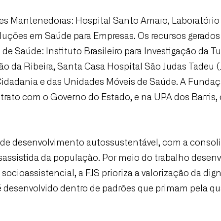
des Mantenedoras: Hospital Santo Amaro, Laboratório 
CADASTRE-SE
uções em Saúde para Empresas. Os recursos gerados
receba notícias da Fundação José Silveira em seu e-mail.
 Saúde: Instituto Brasileiro para Investigação da Tu
ão da Ribeira, Santa Casa Hospital São Judas Tadeu (
Cidadania e das Unidades Móveis de Saúde. A Fundaçã
ntrato com o Governo do Estado, e na UPA dos Barris, 
Cadastrar
 de desenvolvimento autossustentável, com a consoli
sassistida da população. Por meio do trabalho desen
socioassistencial, a FJS prioriza a valorização da di
é desenvolvido dentro de padrões que primam pela qua