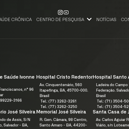
AÚDE CRÔNICA
CENTRO DE PESQUISA
NOTÍCIAS
CO
CENTRO DE PESQUISA, APRENDIZAGEM E INOVAÇÃO
PESQUISE NA FJS. SUBMETA SEU PROJETO DE PESQUISA.
FALE
e Saúde Ivonne
Hospital Cristo Redentor
Hospital Santo
Av. Cinquentenário, 560
Ladeira do Campo 
ranciscanos, n° 96
Itapetinga, BA, 45700-000.
Federação. Salvad
ar
Brasil
Brasil
1) 99229-3166
Tel.: (77) 3262-3261
Tel.: (71) 3504-5
Tel.: (77) 3262-3250
Tel.: (71) 3504-5
io José Silveira
Memorial José Silveira
Santa Casa de 
índo de Assis, S/N
R. Gen. Câmara, 98 Centro,
Av. Carlos Aguiar R
, Salvador - BA,
Santo Amaro - BA, 44200-
Viário, s/n Lotea