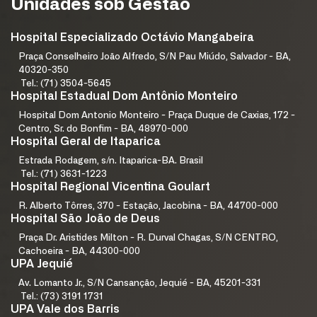
Unidades sob Gestão
Hospital Especializado Octávio Mangabeira
Praça Conselheiro João Alfredo, S/N Pau Miúdo, Salvador - BA,
40320-350
Tel.: (71) 3504-5645
Hospital Estadual Dom Antônio Monteiro
Hospital Dom Antonio Monteiro - Praça Duque de Caxias, 172 -
Centro, Sr. do Bonfim - BA, 48970-000
Hospital Geral de Itaparica
Estrada Rodagem, s/n. Itaparica-BA. Brasil
Tel.: (71) 3631-1223
Hospital Regional Vicentina Goulart
R. Alberto Tôrres, 370 - Estação, Jacobina - BA, 44700-000
Hospital São João de Deus
Praça Dr. Aristides Milton - R. Durval Chagas, S/N CENTRO,
Cachoeira - BA, 44300-000
UPA Jequié
Av. Lomanto Jr., S/N Cansanção, Jequié - BA, 45201-331
Tel.: (73) 3191 1731
UPA Vale dos Barris