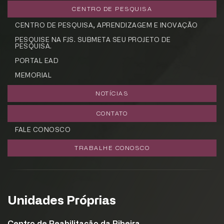
CENTRO DE PESQUISA
CENTRO DE PESQUISA, APRENDIZAGEM E INOVAÇÃO
PESQUISE NA FJS. SUBMETA SEU PROJETO DE
PESQUISA.
PORTAL EAD
MEMORIAL
NOTÍCIAS
CADASTRE-SE
CONTATO
receba notícias da Fundação José
Silveira em seu e-mail.
FALE CONOSCO
TRABALHE CONOSCO
Cadastrar
Unidades Próprias
Centro de Reabilitação da Ribeira