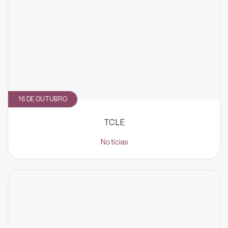
16 DE OUTUBRO
CADASTRE-SE
receba notícias da Fundação José
TCLE
Silveira em seu e-mail.
Notícias
Cadastrar