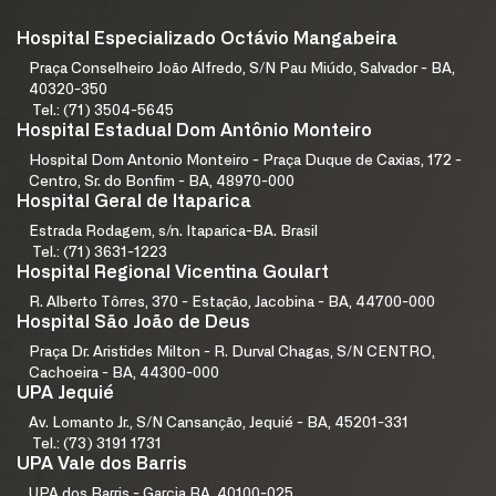
Hospital Especializado Octávio Mangabeira
Praça Conselheiro João Alfredo, S/N Pau Miúdo, Salvador - BA,
40320-350
Tel.: (71) 3504-5645
Hospital Estadual Dom Antônio Monteiro
Hospital Dom Antonio Monteiro - Praça Duque de Caxias, 172 -
Centro, Sr. do Bonfim - BA, 48970-000
Hospital Geral de Itaparica
Estrada Rodagem, s/n. Itaparica-BA. Brasil
Tel.: (71) 3631-1223
Hospital Regional Vicentina Goulart
R. Alberto Tôrres, 370 - Estação, Jacobina - BA, 44700-000
Hospital São João de Deus
Praça Dr. Aristides Milton - R. Durval Chagas, S/N CENTRO,
Cachoeira - BA, 44300-000
UPA Jequié
Av. Lomanto Jr., S/N Cansanção, Jequié - BA, 45201-331
Tel.: (73) 3191 1731
UPA Vale dos Barris
UPA dos Barris - Garcia BA, 40100-025