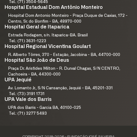
Tel.: (71) 3504-5645
Hospital Estadual Dom Antônio Monteiro
Hospital Dom Antonio Monteiro - Praça Duque de Caxias, 172 -
Centro, Sr. do Bonfim - BA, 48970-000
Hospital Geral de Itaparica
Estrada Rodagem, s/n. Itaparica-BA. Brasil
Tel.: (71) 3631-1223
Hospital Regional Vicentina Goulart
R. Alberto Tôrres, 370 - Estação, Jacobina - BA, 44700-000
Hospital São João de Deus
Praça Dr. Aristides Milton - R. Durval Chagas, S/N CENTRO,
Cachoeira - BA, 44300-000
UPA Jequié
Av. Lomanto Jr., S/N Cansanção, Jequié - BA, 45201-331
Tel.: (73) 3191 1731
UPA Vale dos Barris
UPA dos Barris - Garcia BA, 40100-025
Tel.: (71) 3277 5493
COPYRIGHT 2018-2026 - FUNDAÇÃO JOSÉ SILVEIRA