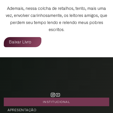
Ademais, nessa colcha de retalhos, tento, mais uma
vez, envolver carinhosamente, os leitores amigos, que
perdem seu tempo lendo e relendo meus pobres
escritos.
Baixar Livro
CADASTRE-SE
INSTITUCIONAL
receba notícias da Fundação José
Silveira em seu e-mail.
APRESENTAÇÃO