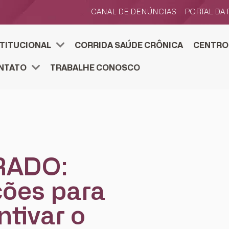
CANAL DE DENÚNCIAS
PORTAL DA
STITUCIONAL
CORRIDA SAÚDE CRÔNICA
CENTRO
TOS ESTRATÉGICOS
SENVOLVIMENTO ESTRATÉGICO
FJS E ACELERA
CENTRO DE PESQUIS
PESQUISE NA FJS. SUBMETA
NTATO
TRABALHE CONOSCO
RADO:
ções para
ntivar o