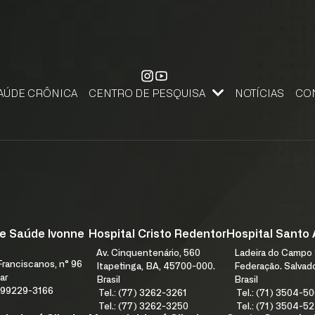
AÚDE CRÔNICA
CENTRO DE PESQUISA
NOTÍCIAS
CO
CENTRO DE PESQUISA, APRENDIZAGEM E INOVAÇÃO
PESQUISE NA FJS. SUBMETA SEU PROJETO DE PESQUISA.
FALE
e Saúde Ivonne
Hospital Cristo Redentor
Hospital Santo
Av. Cinquentenário, 560
Ladeira do Campo 
ranciscanos, n° 96
Itapetinga, BA, 45700-000.
Federação. Salvad
ar
Brasil
Brasil
1) 99229-3166
Tel.: (77) 3262-3261
Tel.: (71) 3504-5
Tel.: (77) 3262-3250
Tel.: (71) 3504-5