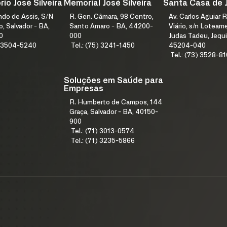
io José Silveira
Memorial José Silveira
Santa Casa de 
índo de Assis, S/N
R. Gen. Câmara, 98 Centro,
Av. Carlos Aguiar R
, Salvador - BA,
Santo Amaro - BA, 44200-
Viário, s/n Lotea
0
000
Judas Tadeu, Jequi
1) 3504-5240
Tel.: (75) 3241-1450
45204-040
Tel.: (73) 3528-8
Soluções em Saúde para
Empresas
R. Humberto de Campos, 144
Graça, Salvador - BA, 40150-
900
Tel.: (71) 3013-0574
Tel.: (71) 3235-5866