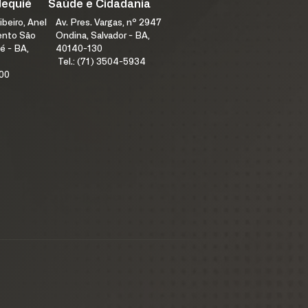
Jequié
Saúde e Cidadania
ibeiro, Anel
Av. Pres. Vargas, nº 2947
mento São
Ondina, Salvador - BA,
é - BA,
40140-130
Tel.: (71) 3504-5934
100