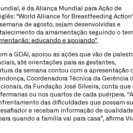
mundial, é da Aliança Mundial para Ação de
ês: “World Alliance for Breastfeeding Action”
 semana de agosto, sejam desenvolvidas e
ortalecimento da amamentação seguindo o te
amentação: educando e apoiando”
.
com a GDAI, apoiou as ações que vão de palest
ciais, até orientações para as gestantes,
rtura da semana contou com a apresentação 
 Mendonça, Coordenadora Técnica da Gerência 
cionais, da Fundação José Silveira, conta qu
nfermarias ou nos quartos de cada puérpera. 
entamento das dificuldades que possam surgi
safiador e recebam informação de qualidade
para quando a família vai para casa”, afirma V