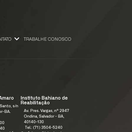
NTATO
TRABALHE CONOSCO
 CONOSCO
 Amaro
Instituto Bahiano de
Reabilitação
Santo, s/n
Av. Pres. Vargas, nº 2947
or-BA.
Ondina, Salvador - BA,
40140-130
000
Tel.: (71) 3504-5240
240