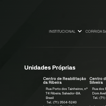
INSTITUCIONAL
CORRIDA S
NOSSO FUNDADOR
GESTÃO DE QUALIDADE
ELEMENTOS ESTRATÉGICOS
NÚCLEO DE DESENVOLVIMENTO ESTRATÉGICO
PROGRAMA IN9 FJS E ACELERA
Unidades Próprias
Centro de Reabilitação
Centro d
da Ribeira
Silveira
Rua Porto dos Tainheiros, nº
Rua dos F
74 Ribeira. Salvador-BA.
Dom Avel
Brasil
Tel.: (7
Tel.: (71) 3504-5240