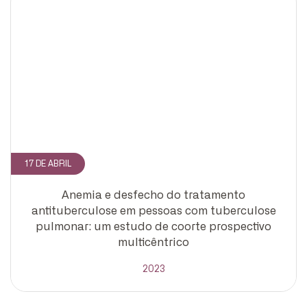
CADASTRE-SE
receba notícias da Fundação José
Silveira em seu e-mail.
17 DE ABRIL
Anemia e desfecho do tratamento
Cadastrar
antituberculose em pessoas com tuberculose
pulmonar: um estudo de coorte prospectivo
multicêntrico
2023