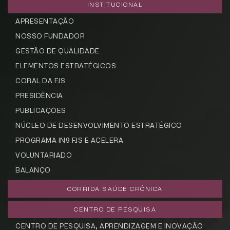
INSTITUCIONAL
APRESENTAÇÃO
NOSSO FUNDADOR
GESTÃO DE QUALIDADE
ELEMENTOS ESTRATÉGICOS
CORAL DA FJS
CADASTRE-SE
PRESIDÊNCIA
receba notícias da Fundação José
PUBLICAÇÕES
Silveira em seu e-mail.
NÚCLEO DE DESENVOLVIMENTO ESTRATÉGICO
PROGRAMA IN9 FJS E ACELERA
VOLUNTARIADO
BALANÇO
Cadastrar
CORRIDA SAÚDE CRÔNICA
CENTRO DE PESQUISA
CENTRO DE PESQUISA, APRENDIZAGEM E INOVAÇÃO