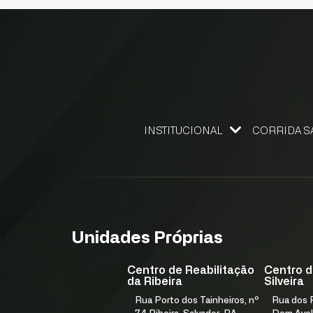
INSTITUCIONAL
CORRIDA S
NOSSO FUNDADOR
GESTÃO DE QUALIDADE
ELEMENTOS ESTRATÉGICOS
NÚCLEO DE DESENVOLVIMENTO ESTRATÉGICO
PROGRAMA IN9 FJS E ACELERA
Unidades Próprias
Centro de Reabilitação
Centro d
da Ribeira
Silveira
Rua Porto dos Tainheiros, nº
Rua dos F