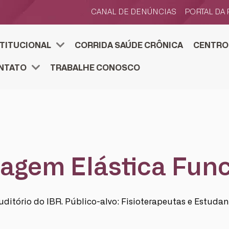
CANAL DE DENÚNCIAS
PORTAL DA
STITUCIONAL
CORRIDA SAÚDE CRÔNICA
CENTRO
TOS ESTRATÉGICOS
SENVOLVIMENTO ESTRATÉGICO
FJS E ACELERA
CENTRO DE PESQUIS
PESQUISE NA FJS. SUBMETA
NTATO
TRABALHE CONOSCO
agem Elástica Func
uditório do IBR. Público-alvo: Fisioterapeutas e Estudant