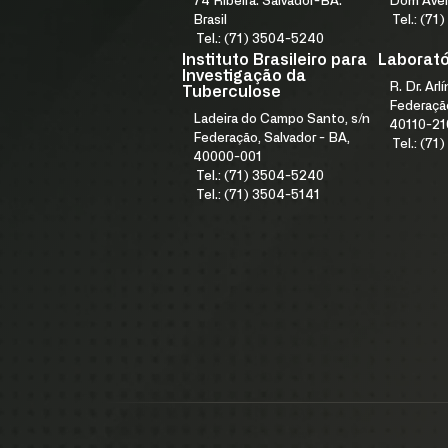
74 Ribeira. Salvador-BA.
Dom Avel
Brasil
Tel.: (7
Tel.: (71) 3504-5240
Instituto Brasileiro para
Laboratór
Investigação da
R. Dr. Arl
Tuberculose
Federação
Ladeira do Campo Santo, s/n
40110-21
Federação, Salvador - BA,
Tel.: (7
40000-001
Tel.: (71) 3504-5240
Tel.: (71) 3504-5141