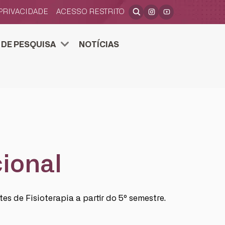
 PRIVACIDADE
ACESSO RESTRITO
 DE PESQUISA
NOTÍCIAS
A, APRENDIZAGEM E INOVAÇÃO
 SEU PROJETO DE PESQUISA.
ional
es de Fisioterapia a partir do 5º semestre.