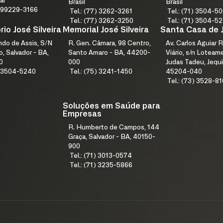
ar
Brasil
Brasil
1) 99229-3166
Tel.: (77) 3262-3261
Tel.: (71) 3504-5
Tel.: (77) 3262-3250
Tel.: (71) 3504-5
io José Silveira
Memorial José Silveira
Santa Casa de 
índo de Assis, S/N
R. Gen. Câmara, 98 Centro,
Av. Carlos Aguiar R
, Salvador - BA,
Santo Amaro - BA, 44200-
Viário, s/n Lotea
0
000
Judas Tadeu, Jequi
1) 3504-5240
Tel.: (75) 3241-1450
45204-040
Tel.: (73) 3528-8
Soluções em Saúde para
Empresas
R. Humberto de Campos, 144
Graça, Salvador - BA, 40150-
900
Tel.: (71) 3013-0574
Tel.: (71) 3235-5866