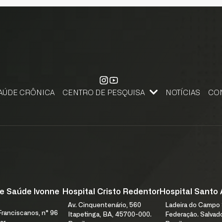
AÚDE CRÔNICA
CENTRO DE PESQUISA
NOTÍCIAS
CO
CENTRO DE PESQUISA, APRENDIZAGEM E INOVAÇÃO
PESQUISE NA FJS. SUBMETA SEU PROJETO DE PESQUISA.
FALE
e Saúde Ivonne
Hospital Cristo Redentor
Hospital Santo
Av. Cinquentenário, 560
Ladeira do Campo 
ranciscanos, n° 96
Itapetinga, BA, 45700-000.
Federação. Salvad