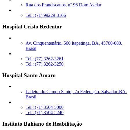
Rua dos Franciscanos, n° 96 Dom Avelar
Tel.: (71) 99229-3166
Hospital Cristo Redentor
Av. Cinquentenário, 560 Itapetinga, BA, 45700-000.
Brasil
Tel.: (77) 3262-3261
Tel.: (77) 3262-3250
Hospital Santo Amaro
Ladeira do Campo Santo, s/n Federação. Salvador-BA.
Brasil
Tel.: (71) 3504-5000
Tel.: (71) 3504-5240
Instituto Bahiano de Reabilitação