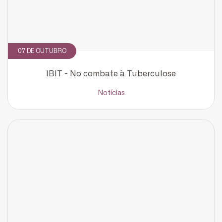
07 DE OUTUBRO
IBIT - No combate à Tuberculose
CADASTRE-SE
Notícias
receba notícias da Fundação José
Silveira em seu e-mail.
Cadastrar