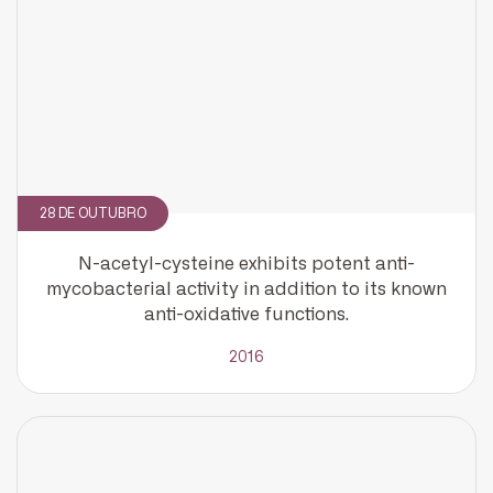
CADASTRE-SE
receba notícias da Fundação José
Silveira em seu e-mail.
Cadastrar
28 DE OUTUBRO
N-acetyl-cysteine exhibits potent anti-
mycobacterial activity in addition to its known
anti-oxidative functions.
2016