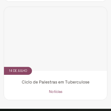
CADASTRE-SE
receba notícias da Fundação José
Silveira em seu e-mail.
Cadastrar
14 DE JULHO
Ciclo de Palestras em Tuberculose
Notícias