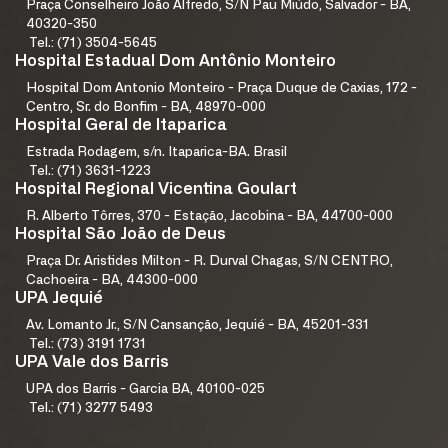
Praça Conselheiro João Alfredo, S/N Pau Miúdo, Salvador - BA,
40320-350
Tel.: (71) 3504-5645
Hospital Estadual Dom Antônio Monteiro
Hospital Dom Antonio Monteiro - Praça Duque de Caxias, 172 -
Centro, Sr. do Bonfim - BA, 48970-000
Hospital Geral de Itaparica
Estrada Rodagem, s/n. Itaparica-BA. Brasil
Tel.: (71) 3631-1223
Hospital Regional Vicentina Goulart
R. Alberto Tôrres, 370 - Estação, Jacobina - BA, 44700-000
Hospital São João de Deus
Praça Dr. Aristides Milton - R. Durval Chagas, S/N CENTRO,
Cachoeira - BA, 44300-000
UPA Jequié
Av. Lomanto Jr., S/N Cansanção, Jequié - BA, 45201-331
Tel.: (73) 3191 1731
UPA Vale dos Barris
UPA dos Barris - Garcia BA, 40100-025
Tel.: (71) 3277 5493