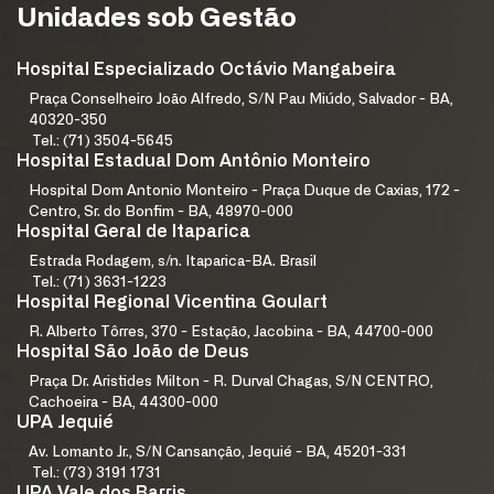
Unidades sob Gestão
Hospital Especializado Octávio Mangabeira
Praça Conselheiro João Alfredo, S/N Pau Miúdo, Salvador - BA,
40320-350
Tel.: (71) 3504-5645
Hospital Estadual Dom Antônio Monteiro
Hospital Dom Antonio Monteiro - Praça Duque de Caxias, 172 -
Centro, Sr. do Bonfim - BA, 48970-000
Hospital Geral de Itaparica
Estrada Rodagem, s/n. Itaparica-BA. Brasil
Tel.: (71) 3631-1223
Hospital Regional Vicentina Goulart
R. Alberto Tôrres, 370 - Estação, Jacobina - BA, 44700-000
Hospital São João de Deus
Praça Dr. Aristides Milton - R. Durval Chagas, S/N CENTRO,
Cachoeira - BA, 44300-000
UPA Jequié
Av. Lomanto Jr., S/N Cansanção, Jequié - BA, 45201-331
Tel.: (73) 3191 1731
UPA Vale dos Barris