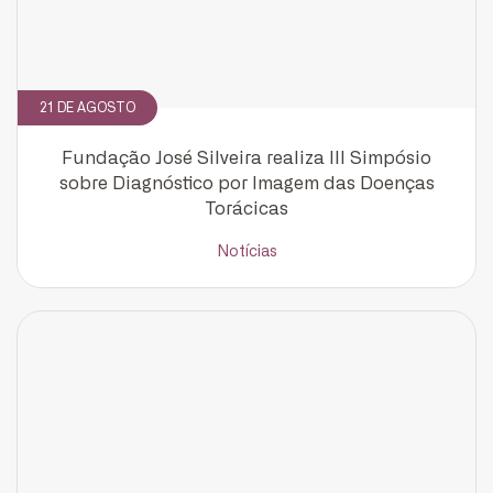
21 DE AGOSTO
Fundação José Silveira realiza III Simpósio
sobre Diagnóstico por Imagem das Doenças
Torácicas
Notícias
CADASTRE-SE
receba notícias da Fundação José
Silveira em seu e-mail.