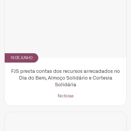
16 DE JUNHO
CADASTRE-SE
FJS presta contas dos recursos arrecadados no
receba notícias da Fundação José
Dia do Bem, Almoço Solidário e Cortesia
Silveira em seu e-mail.
Solidária
Notícias
Cadastrar