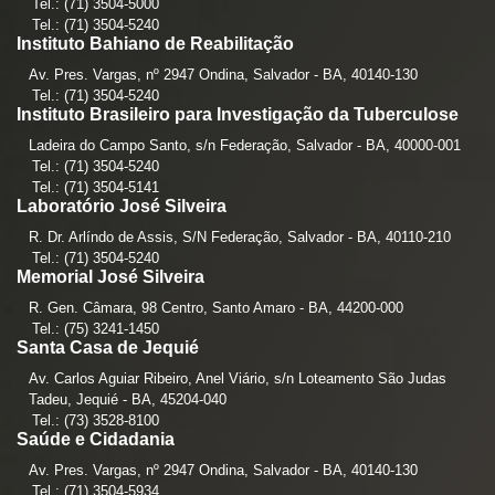
Tel.: (71) 3504-5000
Tel.: (71) 3504-5240
Instituto Bahiano de Reabilitação
Av. Pres. Vargas, nº 2947 Ondina, Salvador - BA, 40140-130
Tel.: (71) 3504-5240
Instituto Brasileiro para Investigação da Tuberculose
Ladeira do Campo Santo, s/n Federação, Salvador - BA, 40000-001
Tel.: (71) 3504-5240
Tel.: (71) 3504-5141
Laboratório José Silveira
R. Dr. Arlíndo de Assis, S/N Federação, Salvador - BA, 40110-210
Tel.: (71) 3504-5240
Memorial José Silveira
R. Gen. Câmara, 98 Centro, Santo Amaro - BA, 44200-000
Tel.: (75) 3241-1450
Santa Casa de Jequié
Av. Carlos Aguiar Ribeiro, Anel Viário, s/n Loteamento São Judas
Tadeu, Jequié - BA, 45204-040
Tel.: (73) 3528-8100
Saúde e Cidadania
Av. Pres. Vargas, nº 2947 Ondina, Salvador - BA, 40140-130
Tel.: (71) 3504-5934