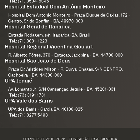
Tel.: (71) 3504-5645
Hospital Estadual Dom Antônio Monteiro
Hospital Dom Antonio Monteiro - Praça Duque de Caxias, 172 -
Centro, Sr. do Bonfim - BA, 48970-000
Hospital Geral de Itaparica
Estrada Rodagem, s/n. Itaparica-BA. Brasil
Tel.: (71) 3631-1223
Hospital Regional Vicentina Goulart
R. Alberto Tôrres, 370 - Estação, Jacobina - BA, 44700-000
Hospital São João de Deus
Praça Dr. Aristides Milton - R. Durval Chagas, S/N CENTRO,
Cachoeira - BA, 44300-000
UPA Jequié
Av. Lomanto Jr., S/N Cansanção, Jequié - BA, 45201-331
Tel.: (73) 3191 1731
UPA Vale dos Barris
UPA dos Barris - Garcia BA, 40100-025
Tel.: (71) 3277 5493
COPYRIGHT 2018-2026 - FUNDAÇÃO JOSÉ SILVEIRA