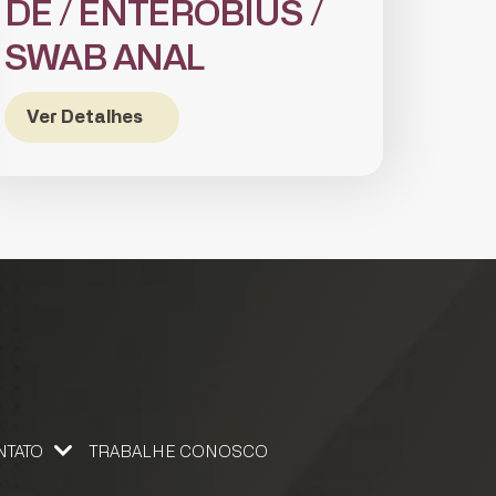
DE / ENTEROBIUS /
SWAB ANAL
Ver Detalhes
NTATO
TRABALHE CONOSCO
 CONOSCO