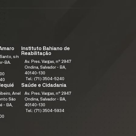
 Amaro
Instituto Bahiano de
Reabilitação
Santo, s/n
Av. Pres. Vargas, nº 2947
or-BA.
Ondina, Salvador - BA,
40140-130
000
Tel.: (71) 3504-5240
240
Jequié
Saúde e Cidadania
ibeiro, Anel
Av. Pres. Vargas, nº 2947
mento São
Ondina, Salvador - BA,
é - BA,
40140-130
Tel.: (71) 3504-5934
100