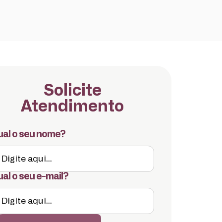
Solicite
Atendimento
al o seu nome?
al o seu e-mail?