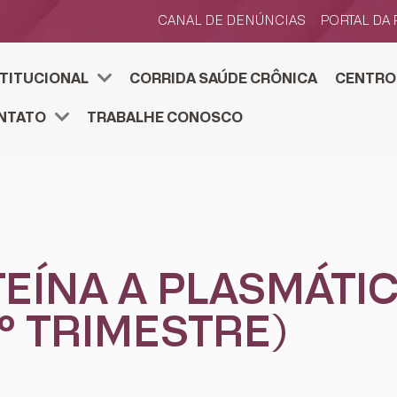
CANAL DE DENÚNCIAS
PORTAL DA
STITUCIONAL
CORRIDA SAÚDE CRÔNICA
CENTRO
TOS ESTRATÉGICOS
SENVOLVIMENTO ESTRATÉGICO
FJS E ACELERA
CENTRO DE PESQUIS
PESQUISE NA FJS. SUBMETA
NTATO
TRABALHE CONOSCO
TEÍNA A PLASMÁTIC
1º TRIMESTRE)