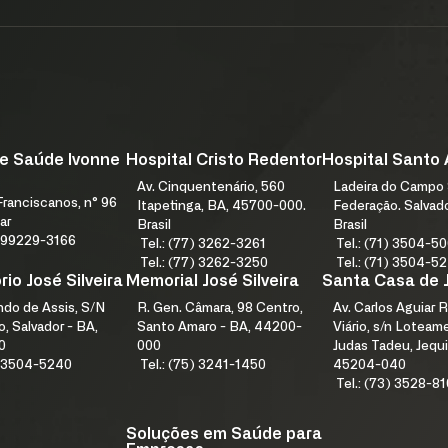
e Saúde Ivonne
Hospital Cristo Redentor
Hospital Santo
Av. Cinquentenário, 560
Ladeira do Campo 
ranciscanos, n° 96
Itapetinga, BA, 45700-000.
Federação. Salvad
ar
Brasil
Brasil
1) 99229-3166
Tel.: (77) 3262-3261
Tel.: (71) 3504-5
Tel.: (77) 3262-3250
Tel.: (71) 3504-5
io José Silveira
Memorial José Silveira
Santa Casa de 
índo de Assis, S/N
R. Gen. Câmara, 98 Centro,
Av. Carlos Aguiar R
, Salvador - BA,
Santo Amaro - BA, 44200-
Viário, s/n Lotea
0
000
Judas Tadeu, Jequi
1) 3504-5240
Tel.: (75) 3241-1450
45204-040
Tel.: (73) 3528-8
Soluções em Saúde para