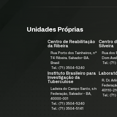
Unidades Próprias
Centro de Reabilitação
Centro d
da Ribeira
Silveira
Rua Porto dos Tainheiros, nº
Rua dos F
74 Ribeira. Salvador-BA.
Dom Avel
Brasil
Tel.: (7
Tel.: (71) 3504-5240
Instituto Brasileiro para
Laboratór
Investigação da
R. Dr. Arl
Tuberculose
Federação
Ladeira do Campo Santo, s/n
40110-21
Federação, Salvador - BA,
Tel.: (7
40000-001
Tel.: (71) 3504-5240
Tel.: (71) 3504-5141