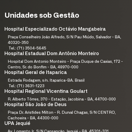
Unidades sob Gestão
Hospital Especializado Octávio Mangabeira
Praça Conselheiro João Alfredo, S/N Pau Miúdo, Salvador - BA,
40320-350
Tel.: (71) 3504-5645
Hospital Estadual Dom Antônio Monteiro
Hospital Dom Antonio Monteiro - Praça Duque de Caxias, 172 -
Centro, Sr. do Bonfim - BA, 48970-000
Hospital Geral de Itaparica
Estrada Rodagem, s/n. Itaparica-BA. Brasil
Tel.: (71) 3631-1223
Hospital Regional Vicentina Goulart
R. Alberto Tôrres, 370 - Estação, Jacobina - BA, 44700-000
Hospital São João de Deus
Praça Dr. Aristides Milton - R. Durval Chagas, S/N CENTRO,
Cachoeira - BA, 44300-000
UPA Jequié
Av. Lomanto Jr., S/N Cansanção, Jequié - BA, 45201-331