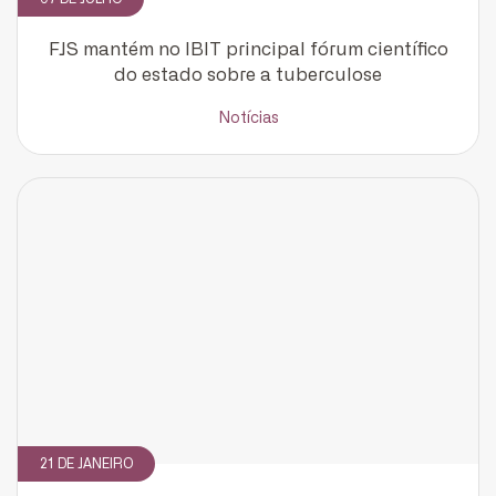
FJS mantém no IBIT principal fórum científico
do estado sobre a tuberculose
Notícias
CADASTRE-SE
receba notícias da Fundação José
Silveira em seu e-mail.
21 DE JANEIRO