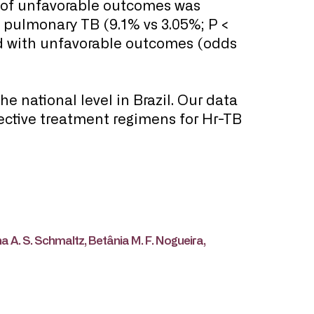
y of unfavorable outcomes was
th pulmonary TB (9.1% vs 3.05%; P <
ted with unfavorable outcomes (odds
e national level in Brazil. Our data
fective treatment regimens for Hr-TB
 A. S. Schmaltz, Betânia M. F. Nogueira,