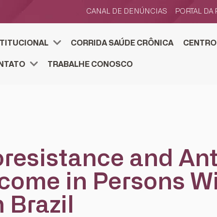
CANAL DE DENÚNCIAS
PORTAL DA
STITUCIONAL
CORRIDA SAÚDE CRÔNICA
CENTRO
TOS ESTRATÉGICOS
SENVOLVIMENTO ESTRATÉGICO
FJS E ACELERA
CENTRO DE PESQUIS
PESQUISE NA FJS. SUBMETA
NTATO
TRABALHE CONOSCO
resistance and Ant
come in Persons W
 Brazil