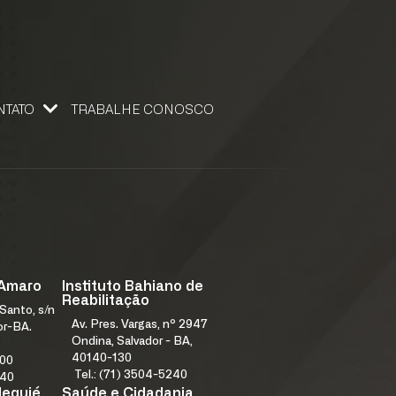
NTATO
TRABALHE CONOSCO
 CONOSCO
 Amaro
Instituto Bahiano de
Reabilitação
Santo, s/n
Av. Pres. Vargas, nº 2947
or-BA.
Ondina, Salvador - BA,
40140-130
000
Tel.: (71) 3504-5240
240
Jequié
Saúde e Cidadania