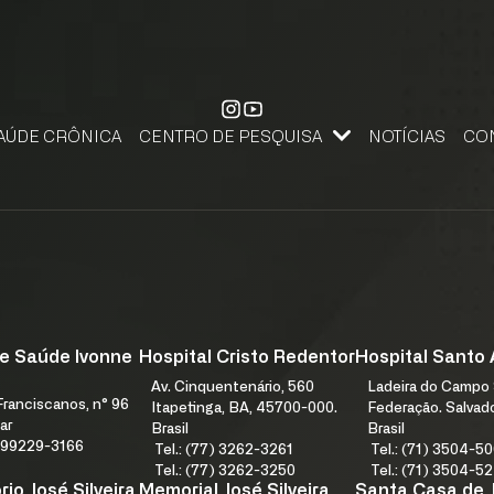
AÚDE CRÔNICA
CENTRO DE PESQUISA
NOTÍCIAS
CO
CENTRO DE PESQUISA, APRENDIZAGEM E INOVAÇÃO
PESQUISE NA FJS. SUBMETA SEU PROJETO DE PESQUISA.
FALE
e Saúde Ivonne
Hospital Cristo Redentor
Hospital Santo
Av. Cinquentenário, 560
Ladeira do Campo 
ranciscanos, n° 96
Itapetinga, BA, 45700-000.
Federação. Salvad
ar
Brasil
Brasil
1) 99229-3166
Tel.: (77) 3262-3261
Tel.: (71) 3504-5
Tel.: (77) 3262-3250
Tel.: (71) 3504-5
io José Silveira
Memorial José Silveira
Santa Casa de 