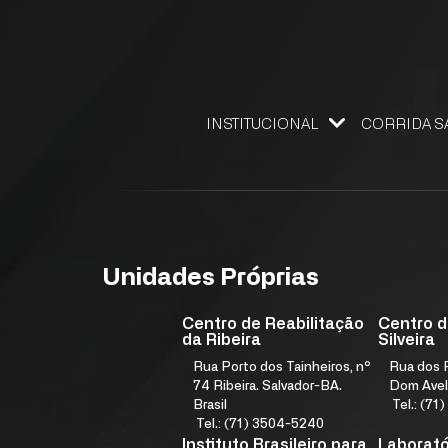
INSTITUCIONAL
CORRIDA S
NOSSO FUNDADOR
GESTÃO DE QUALIDADE
ELEMENTOS ESTRATÉGICOS
NÚCLEO DE DESENVOLVIMENTO ESTRATÉGICO
PROGRAMA IN9 FJS E ACELERA
Unidades Próprias
Centro de Reabilitação
Centro d
da Ribeira
Silveira
Rua Porto dos Tainheiros, nº
Rua dos F
74 Ribeira. Salvador-BA.
Dom Avel
Brasil
Tel.: (7
Tel.: (71) 3504-5240
Instituto Brasileiro para
Laboratór