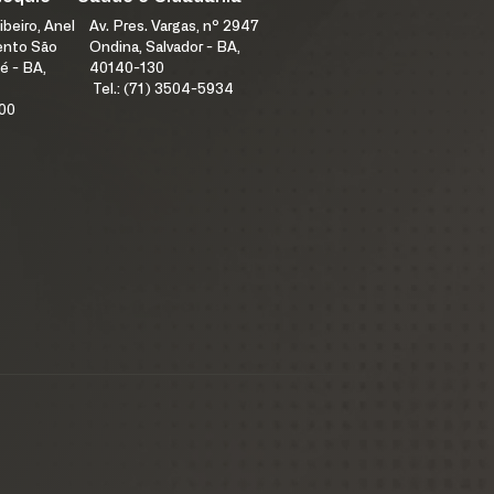
ibeiro, Anel
Av. Pres. Vargas, nº 2947
mento São
Ondina, Salvador - BA,
é - BA,
40140-130
Tel.: (71) 3504-5934
100