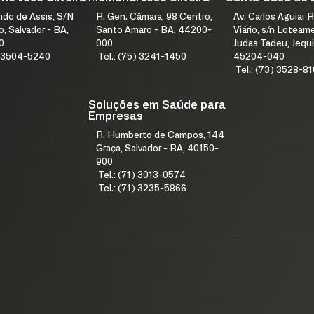
índo de Assis, S/N
R. Gen. Câmara, 98 Centro,
Av. Carlos Aguiar R
, Salvador - BA,
Santo Amaro - BA, 44200-
Viário, s/n Lotea
0
000
Judas Tadeu, Jequi
1) 3504-5240
Tel.: (75) 3241-1450
45204-040
Tel.: (73) 3528-8
Soluções em Saúde para
Empresas
R. Humberto de Campos, 144
Graça, Salvador - BA, 40150-
900
Tel.: (71) 3013-0574
Tel.: (71) 3235-5866