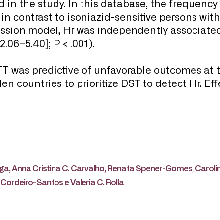
d in the study. In this database, the frequenc
r in contrast to isoniazid-sensitive persons wi
egression model, Hr was independently associa
2.06–5.40]; P < .001).
T was predictive of unfavorable outcomes at th
en countries to prioritize DST to detect Hr. Ef
aga, Anna Cristina C. Carvalho, Renata Spener-Gomes, Carolina
 Cordeiro-Santos e Valeria C. Rolla