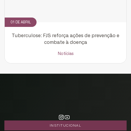
01 DE ABRIL
Tuberculose: FJS reforça ações de prevenção e
Cadastrar
combate à doença
Notícias
INSTITUCIONAL