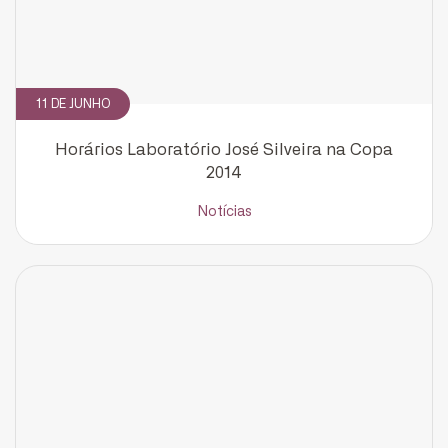
11 DE JUNHO
Horários Laboratório José Silveira na Copa
2014
Notícias
CADASTRE-SE
receba notícias da Fundação José
Silveira em seu e-mail.