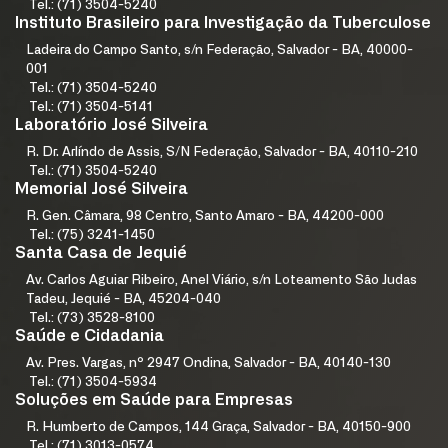
Tel.: (71) 3504-5240
Instituto Brasileiro para Investigação da Tuberculose
Ladeira do Campo Santo, s/n Federação, Salvador - BA, 40000-
001
Tel.: (71) 3504-5240
Tel.: (71) 3504-5141
Laboratório José Silveira
R. Dr. Arlíndo de Assis, S/N Federação, Salvador - BA, 40110-210
Tel.: (71) 3504-5240
Memorial José Silveira
R. Gen. Câmara, 98 Centro, Santo Amaro - BA, 44200-000
Tel.: (75) 3241-1450
Santa Casa de Jequié
Av. Carlos Aguiar Ribeiro, Anel Viário, s/n Loteamento São Judas
Tadeu, Jequié - BA, 45204-040
Tel.: (73) 3528-8100
Saúde e Cidadania
Av. Pres. Vargas, nº 2947 Ondina, Salvador - BA, 40140-130
Tel.: (71) 3504-5934
Soluções em Saúde para Empresas
R. Humberto de Campos, 144 Graça, Salvador - BA, 40150-900
Tel.: (71) 3013-0574