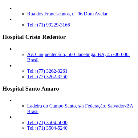
Rua dos Franciscanos, n° 96 Dom Avelar
Tel.: (71) 99229-3166
Hospital Cristo Redentor
Av. Cinquentenário, 560 Itapetinga, BA, 45700-000.
Brasil
Tel.: (77) 3262-3261
Tel.: (77) 3262-3250
Hospital Santo Amaro
Ladeira do Campo Santo, s/n Federação. Salvador-BA.
Brasil
Tel.: (71) 3504-5000
Tel.: (71) 3504-5240