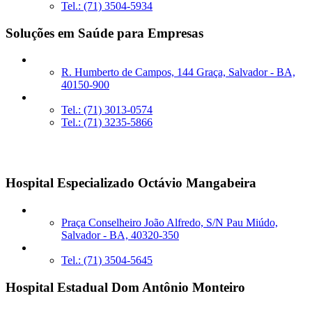
Tel.: (71) 3504-5934
Soluções em Saúde para Empresas
R. Humberto de Campos, 144 Graça, Salvador - BA,
40150-900
Tel.: (71) 3013-0574
Tel.: (71) 3235-5866
Unidades sob Gestão
Hospital Especializado Octávio Mangabeira
Praça Conselheiro João Alfredo, S/N Pau Miúdo,
Salvador - BA, 40320-350
Tel.: (71) 3504-5645
Hospital Estadual Dom Antônio Monteiro