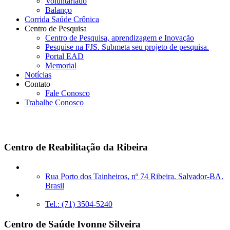
Voluntariado
Balanço
Corrida Saúde Crônica
Centro de Pesquisa
Centro de Pesquisa, aprendizagem e Inovação
Pesquise na FJS. Submeta seu projeto de pesquisa.
Portal EAD
Memorial
Notícias
Contato
Fale Conosco
Trabalhe Conosco
Unidades Próprias
Centro de Reabilitação da Ribeira
Rua Porto dos Tainheiros, nº 74 Ribeira. Salvador-BA.
Brasil
Tel.: (71) 3504-5240
Centro de Saúde Ivonne Silveira