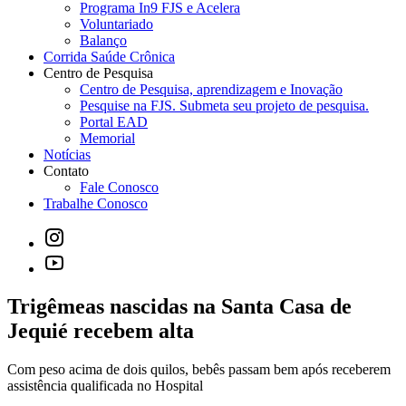
Programa In9 FJS e Acelera
Voluntariado
Balanço
Corrida Saúde Crônica
Centro de Pesquisa
Centro de Pesquisa, aprendizagem e Inovação
Pesquise na FJS. Submeta seu projeto de pesquisa.
Portal EAD
Memorial
Notícias
Contato
Fale Conosco
Trabalhe Conosco
Trigêmeas nascidas na Santa Casa de
Jequié recebem alta
Com peso acima de dois quilos, bebês passam bem após receberem
assistência qualificada no Hospital