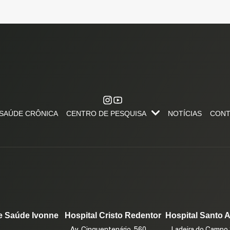
SAÚDE CRÔNICA
CENTRO DE PESQUISA
NOTÍCIAS
CONT
CENTRO DE PESQUISA, APRENDIZAGEM E INOVAÇÃO
PESQUISE NA FJS. SUBMETA SEU PROJETO DE PESQUISA.
FALE C
e Saúde Ivonne
Hospital Cristo Redentor
Hospital Santo 
Av. Cinquentenário, 560
Ladeira do Campo 