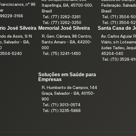
ranciscanos, n° 96
Itapetinga, BA, 45700-000.
Federação. Salvad
ar
Brasil
Brasil
1) 99229-3166
Tel.: (77) 3262-3261
Tel.: (71) 3504-5
Tel.: (77) 3262-3250
Tel.: (71) 3504-5
io José Silveira
Memorial José Silveira
Santa Casa de J
índo de Assis, S/N
R. Gen. Câmara, 98 Centro,
Av. Carlos Aguiar R
, Salvador - BA,
Santo Amaro - BA, 44200-
Viário, s/n Lotea
0
000
Judas Tadeu, Jequi
1) 3504-5240
Tel.: (75) 3241-1450
45204-040
Tel.: (73) 3528-8
Soluções em Saúde para
Empresas
R. Humberto de Campos, 144
Graça, Salvador - BA, 40150-
900
Tel.: (71) 3013-0574
Tel.: (71) 3235-5866