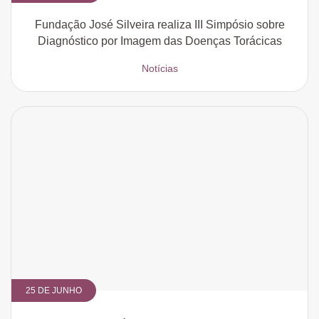
Fundação José Silveira realiza III Simpósio sobre
Diagnóstico por Imagem das Doenças Torácicas
Notícias
CADASTRE-SE
receba notícias da Fundação José
Silveira em seu e-mail.
Cadastrar
25 DE JUNHO