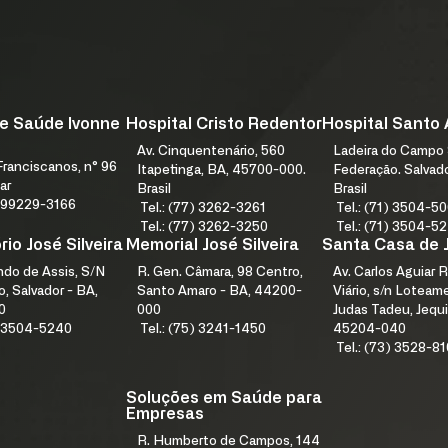
e Saúde Ivonne
Hospital Cristo Redentor
Hospital Santo
Av. Cinquentenário, 560
Ladeira do Campo 
ranciscanos, n° 96
Itapetinga, BA, 45700-000.
Federação. Salvad
ar
Brasil
Brasil
1) 99229-3166
Tel.: (77) 3262-3261
Tel.: (71) 3504-5
Tel.: (77) 3262-3250
Tel.: (71) 3504-5
io José Silveira
Memorial José Silveira
Santa Casa de 
índo de Assis, S/N
R. Gen. Câmara, 98 Centro,
Av. Carlos Aguiar R
, Salvador - BA,
Santo Amaro - BA, 44200-
Viário, s/n Lotea
0
000
Judas Tadeu, Jequi
1) 3504-5240
Tel.: (75) 3241-1450
45204-040
Tel.: (73) 3528-8
Soluções em Saúde para
Empresas
R. Humberto de Campos, 144