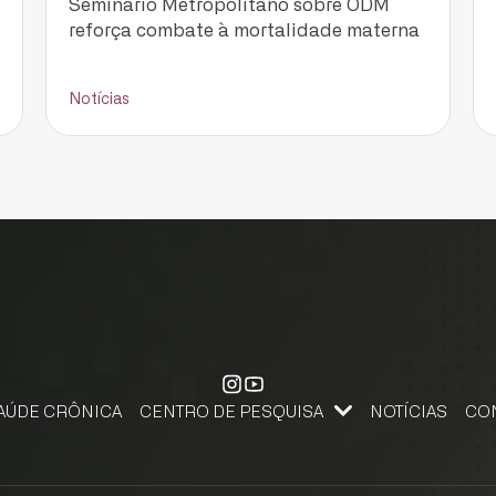
Seminário Metropolitano sobre ODM
reforça combate à mortalidade materna
Notícias
AÚDE CRÔNICA
CENTRO DE PESQUISA
NOTÍCIAS
CO
CENTRO DE PESQUISA, APRENDIZAGEM E INOVAÇÃO
PESQUISE NA FJS. SUBMETA SEU PROJETO DE PESQUISA.
FALE