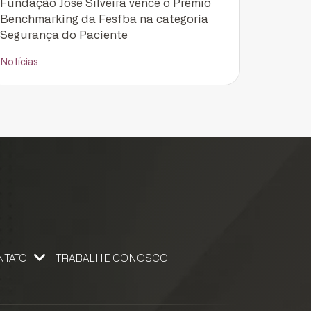
Fundação José Silveira vence o Prêmio
Benchmarking da Fesfba na categoria
Segurança do Paciente
Notícias
NTATO
TRABALHE CONOSCO
 CONOSCO