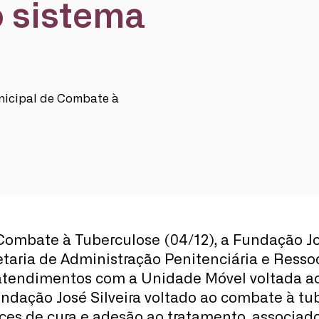
o sistema
nicipal de Combate à
mbate à Tuberculose (04/12), a Fundação José 
etaria de Administração Penitenciária e Ress
atendimentos com a Unidade Móvel voltada ao
undação José Silveira voltado ao combate à tub
ices de cura e adesão ao tratamento, associad