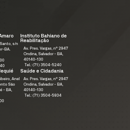
 Amaro
Instituto Bahiano de
Reabilitação
Santo, s/n
Av. Pres. Vargas, nº 2947
or-BA.
Ondina, Salvador - BA,
40140-130
000
Tel.: (71) 3504-5240
240
Jequié
Saúde e Cidadania
ibeiro, Anel
Av. Pres. Vargas, nº 2947
mento São
Ondina, Salvador - BA,
é - BA,
40140-130
Tel.: (71) 3504-5934
100