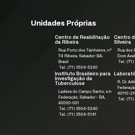
Unidades Próprias
Centro de Reabilitação
Centro d
da Ribeira
Silveira
Rua Porto dos Tainheiros, nº
Rua dos F
74 Ribeira. Salvador-BA.
Dom Avel
Brasil
Tel.: (7
Tel.: (71) 3504-5240
Instituto Brasileiro para
Laboratór
Investigação da
R. Dr. Arl
Tuberculose
Federação
Ladeira do Campo Santo, s/n
40110-21
Federação, Salvador - BA,
Tel.: (7
40000-001
Tel.: (71) 3504-5240
Tel.: (71) 3504-5141