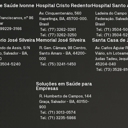
e Saúde Ivonne
Hospital Cristo Redentor
Hospital Santo
Av. Cinquentenário, 560
Ladeira do Campo 
ranciscanos, n° 96
Itapetinga, BA, 45700-000.
Federação. Salvad
ar
Brasil
Brasil
1) 99229-3166
Tel.: (77) 3262-3261
Tel.: (71) 3504-5
Tel.: (77) 3262-3250
Tel.: (71) 3504-5
io José Silveira
Memorial José Silveira
Santa Casa de 
índo de Assis, S/N
R. Gen. Câmara, 98 Centro,
Av. Carlos Aguiar R
, Salvador - BA,
Santo Amaro - BA, 44200-
Viário, s/n Lotea
0
000
Judas Tadeu, Jequi
1) 3504-5240
Tel.: (75) 3241-1450
45204-040
Tel.: (73) 3528-8
Soluções em Saúde para
Empresas
R. Humberto de Campos, 144
Graça, Salvador - BA, 40150-
900
Tel.: (71) 3013-0574
Tel.: (71) 3235-5866