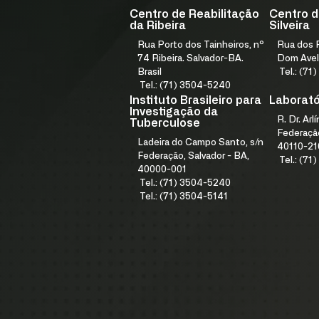
Centro de Reabilitação
Centro d
da Ribeira
Silveira
Rua Porto dos Tainheiros, nº
Rua dos F
74 Ribeira. Salvador-BA.
Dom Avel
Brasil
Tel.: (7
Tel.: (71) 3504-5240
Instituto Brasileiro para
Laboratór
Investigação da
R. Dr. Arl
Tuberculose
Federação
Ladeira do Campo Santo, s/n
40110-21
Federação, Salvador - BA,
Tel.: (7
40000-001
Tel.: (71) 3504-5240
Tel.: (71) 3504-5141