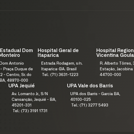
 Estadual Dom
Hospital Geral de
Hospital Region
Monteiro
Itaparica
Vicentina Goula
 Dom Antonio
Estrada Rodagem, s/n.
R. Alberto Tôrres, 
 - Praça Duque de
Itaparica-BA. Brasil
Estação, Jacobina 
2 - Centro, Sr. do
Tel.: (71) 3631-1223
44700-000
 BA, 48970-000
UPA Jequié
UPA Vale dos Barris
Av. Lomanto Jr., S/N
UPA dos Barris - Garcia BA,
Cansanção, Jequié - BA,
40100-025
45201-331
Tel.: (71) 3277 5493
Tel.: (73) 3191 1731