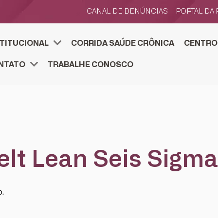
CANAL DE DENÚNCIAS
PORTAL DA
STITUCIONAL
CORRIDA SAÚDE CRÔNICA
CENTRO
TOS ESTRATÉGICOS
SENVOLVIMENTO ESTRATÉGICO
FJS E ACELERA
CENTRO DE PESQUIS
PESQUISE NA FJS. SUBMETA
NTATO
TRABALHE CONOSCO
lt Lean Seis Sigma
.