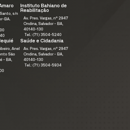
 Amaro
Instituto Bahiano de
Reabilitação
Santo, s/n
Av. Pres. Vargas, nº 2947
or-BA.
Ondina, Salvador - BA,
40140-130
000
Tel.: (71) 3504-5240
240
Jequié
Saúde e Cidadania
ibeiro, Anel
Av. Pres. Vargas, nº 2947
mento São
Ondina, Salvador - BA,
é - BA,
40140-130
Tel.: (71) 3504-5934
100