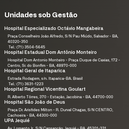
Unidades sob Gestão
Hospital Especializado Octávio Mangabeira
Praça Conselheiro João Alfredo, S/N Pau Miúdo, Salvador - BA,
40320-350
Tel.: (71) 3504-5645
Hospital Estadual Dom Antônio Monteiro
Hospital Dom Antonio Monteiro - Praça Duque de Caxias, 172 -
Centro, Sr. do Bonfim - BA, 48970-000
Hospital Geral de Itaparica
Estrada Rodagem, s/n. Itaparica-BA. Brasil
Tel.: (71) 3631-1223
Hospital Regional Vicentina Goulart
R. Alberto Tôrres, 370 - Estação, Jacobina - BA, 44700-000
Hospital São João de Deus
Praça Dr. Aristides Milton - R. Durval Chagas, S/N CENTRO,
Cachoeira - BA, 44300-000
UPA Jequié
Av. Lomanto Jr., S/N Cansanção, Jequié - BA, 45201-331