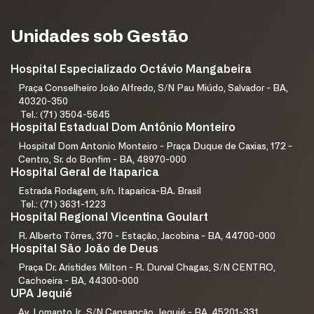
Unidades sob Gestão
Hospital Especializado Octávio Mangabeira
Praça Conselheiro João Alfredo, S/N Pau Miúdo, Salvador - BA,
40320-350
Tel.: (71) 3504-5645
Hospital Estadual Dom Antônio Monteiro
Hospital Dom Antonio Monteiro - Praça Duque de Caxias, 172 -
Centro, Sr. do Bonfim - BA, 48970-000
Hospital Geral de Itaparica
Estrada Rodagem, s/n. Itaparica-BA. Brasil
Tel.: (71) 3631-1223
Hospital Regional Vicentina Goulart
R. Alberto Tôrres, 370 - Estação, Jacobina - BA, 44700-000
Hospital São João de Deus
Praça Dr. Aristides Milton - R. Durval Chagas, S/N CENTRO,
Cachoeira - BA, 44300-000
UPA Jequié
Av. Lomanto Jr., S/N Cansanção, Jequié - BA, 45201-331