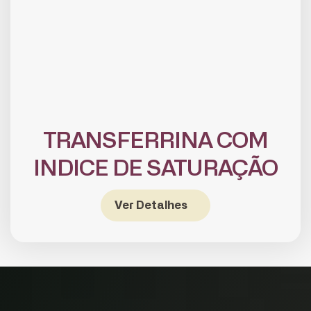
TRANSFERRINA COM
INDICE DE SATURAÇÃO
CADASTRE-SE
receba notícias da Fundação José
Silveira em seu e-mail.
Ver Detalhes
Cadastrar