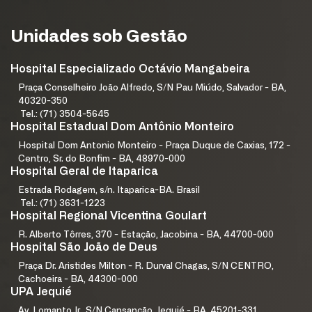
Unidades sob Gestão
Hospital Especializado Octávio Mangabeira
Praça Conselheiro João Alfredo, S/N Pau Miúdo, Salvador - BA,
40320-350
Tel.: (71) 3504-5645
Hospital Estadual Dom Antônio Monteiro
Hospital Dom Antonio Monteiro - Praça Duque de Caxias, 172 -
Centro, Sr. do Bonfim - BA, 48970-000
Hospital Geral de Itaparica
Estrada Rodagem, s/n. Itaparica-BA. Brasil
Tel.: (71) 3631-1223
Hospital Regional Vicentina Goulart
R. Alberto Tôrres, 370 - Estação, Jacobina - BA, 44700-000
Hospital São João de Deus
Praça Dr. Aristides Milton - R. Durval Chagas, S/N CENTRO,
Cachoeira - BA, 44300-000
UPA Jequié
Av. Lomanto Jr., S/N Cansanção, Jequié - BA, 45201-331