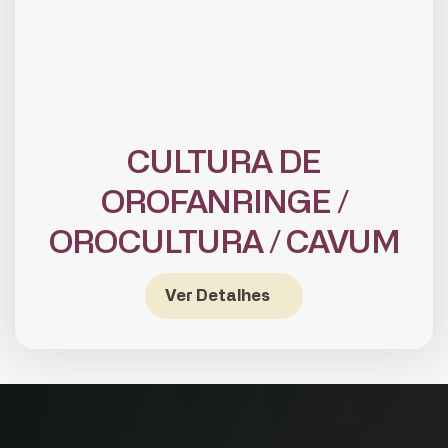
CULTURA DE
OROFANRINGE /
OROCULTURA / CAVUM
CADASTRE-SE
receba notícias da Fundação José
Silveira em seu e-mail.
Ver Detalhes
Cadastrar