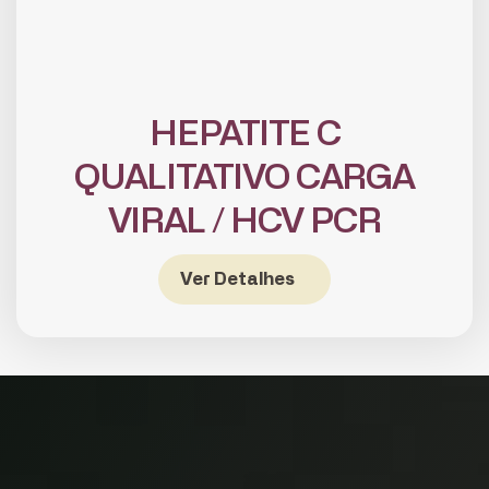
HEPATITE C
QUALITATIVO CARGA
VIRAL / HCV PCR
CADASTRE-SE
receba notícias da Fundação José
Ver Detalhes
Silveira em seu e-mail.
Cadastrar