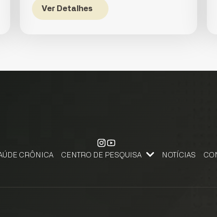
Ver Detalhes
AÚDE CRÔNICA
CENTRO DE PESQUISA
NOTÍCIAS
CO
CENTRO DE PESQUISA, APRENDIZAGEM E INOVAÇÃO
PESQUISE NA FJS. SUBMETA SEU PROJETO DE PESQUISA.
FALE