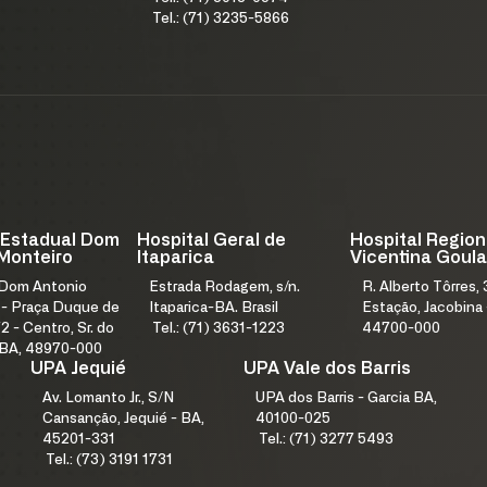
Tel.: (71) 3235-5866
 Estadual Dom
Hospital Geral de
Hospital Region
Monteiro
Itaparica
Vicentina Goula
 Dom Antonio
Estrada Rodagem, s/n.
R. Alberto Tôrres, 
 - Praça Duque de
Itaparica-BA. Brasil
Estação, Jacobina 
2 - Centro, Sr. do
Tel.: (71) 3631-1223
44700-000
 BA, 48970-000
UPA Jequié
UPA Vale dos Barris
Av. Lomanto Jr., S/N
UPA dos Barris - Garcia BA,
Cansanção, Jequié - BA,
40100-025
45201-331
Tel.: (71) 3277 5493
Tel.: (73) 3191 1731