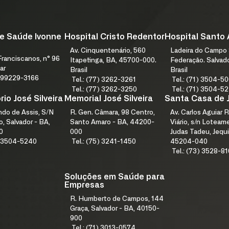
e Saúde Ivonne
Hospital Cristo Redentor
Hospital Santo
Av. Cinquentenário, 560
Ladeira do Campo 
ranciscanos, n° 96
Itapetinga, BA, 45700-000.
Federação. Salvad
ar
Brasil
Brasil
1) 99229-3166
Tel.: (77) 3262-3261
Tel.: (71) 3504-5
Tel.: (77) 3262-3250
Tel.: (71) 3504-5
io José Silveira
Memorial José Silveira
Santa Casa de 
índo de Assis, S/N
R. Gen. Câmara, 98 Centro,
Av. Carlos Aguiar R
, Salvador - BA,
Santo Amaro - BA, 44200-
Viário, s/n Lotea
0
000
Judas Tadeu, Jequi
1) 3504-5240
Tel.: (75) 3241-1450
45204-040
Tel.: (73) 3528-8
Soluções em Saúde para
Empresas
R. Humberto de Campos, 144
Graça, Salvador - BA, 40150-
900
Tel.: (71) 3013-0574