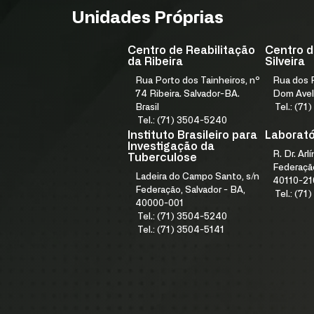
Unidades Próprias
Centro de Reabilitação
Centro d
da Ribeira
Silveira
Rua Porto dos Tainheiros, nº
Rua dos F
74 Ribeira. Salvador-BA.
Dom Avel
Brasil
Tel.: (7
Tel.: (71) 3504-5240
Instituto Brasileiro para
Laboratór
Investigação da
R. Dr. Arl
Tuberculose
Federação
Ladeira do Campo Santo, s/n
40110-21
Federação, Salvador - BA,
Tel.: (7
40000-001
Tel.: (71) 3504-5240
Tel.: (71) 3504-5141