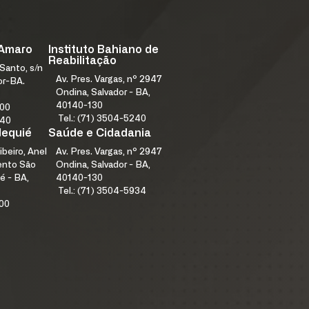
 Amaro
Instituto Bahiano de
Reabilitação
Santo, s/n
Av. Pres. Vargas, nº 2947
or-BA.
Ondina, Salvador - BA,
40140-130
000
Tel.: (71) 3504-5240
240
Jequié
Saúde e Cidadania
ibeiro, Anel
Av. Pres. Vargas, nº 2947
mento São
Ondina, Salvador - BA,
é - BA,
40140-130
Tel.: (71) 3504-5934
100