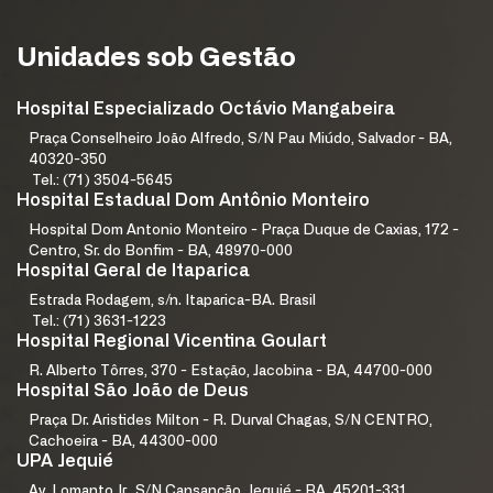
Unidades sob Gestão
Hospital Especializado Octávio Mangabeira
Praça Conselheiro João Alfredo, S/N Pau Miúdo, Salvador - BA,
40320-350
Tel.: (71) 3504-5645
Hospital Estadual Dom Antônio Monteiro
Hospital Dom Antonio Monteiro - Praça Duque de Caxias, 172 -
Centro, Sr. do Bonfim - BA, 48970-000
Hospital Geral de Itaparica
Estrada Rodagem, s/n. Itaparica-BA. Brasil
Tel.: (71) 3631-1223
Hospital Regional Vicentina Goulart
R. Alberto Tôrres, 370 - Estação, Jacobina - BA, 44700-000
Hospital São João de Deus
Praça Dr. Aristides Milton - R. Durval Chagas, S/N CENTRO,
Cachoeira - BA, 44300-000
UPA Jequié
Av. Lomanto Jr., S/N Cansanção, Jequié - BA, 45201-331