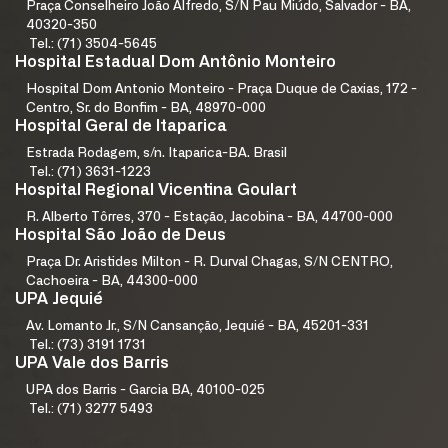
Praça Conselheiro João Alfredo, S/N Pau Miúdo, Salvador - BA,
40320-350
Tel.: (71) 3504-5645
Hospital Estadual Dom Antônio Monteiro
Hospital Dom Antonio Monteiro - Praça Duque de Caxias, 172 -
Centro, Sr. do Bonfim - BA, 48970-000
Hospital Geral de Itaparica
Estrada Rodagem, s/n. Itaparica-BA. Brasil
Tel.: (71) 3631-1223
Hospital Regional Vicentina Goulart
R. Alberto Tôrres, 370 - Estação, Jacobina - BA, 44700-000
Hospital São João de Deus
Praça Dr. Aristides Milton - R. Durval Chagas, S/N CENTRO,
Cachoeira - BA, 44300-000
UPA Jequié
Av. Lomanto Jr., S/N Cansanção, Jequié - BA, 45201-331
Tel.: (73) 3191 1731
UPA Vale dos Barris
UPA dos Barris - Garcia BA, 40100-025
Tel.: (71) 3277 5493