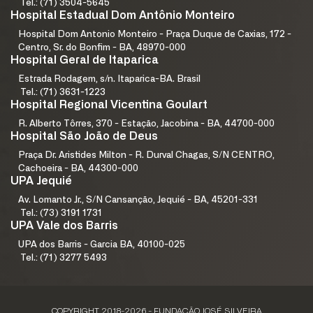
Tel.: (71) 3504-5645
Hospital Estadual Dom Antônio Monteiro
Hospital Dom Antonio Monteiro - Praça Duque de Caxias, 172 -
Centro, Sr. do Bonfim - BA, 48970-000
Hospital Geral de Itaparica
Estrada Rodagem, s/n. Itaparica-BA. Brasil
Tel.: (71) 3631-1223
Hospital Regional Vicentina Goulart
R. Alberto Tôrres, 370 - Estação, Jacobina - BA, 44700-000
Hospital São João de Deus
Praça Dr. Aristides Milton - R. Durval Chagas, S/N CENTRO,
Cachoeira - BA, 44300-000
UPA Jequié
Av. Lomanto Jr., S/N Cansanção, Jequié - BA, 45201-331
Tel.: (73) 3191 1731
UPA Vale dos Barris
UPA dos Barris - Garcia BA, 40100-025
Tel.: (71) 3277 5493
COPYRIGHT 2018-2026 - FUNDAÇÃO JOSÉ SILVEIRA