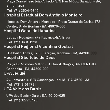
Praça Conselheiro João Alfredo, S/N Pau Miúdo, Salvador - BA,
40320-350
Tel.: (71) 3504-5645
Hospital Estadual Dom Antônio Monteiro
Hospital Dom Antonio Monteiro - Praça Duque de Caxias, 172 -
Centro, Sr. do Bonfim - BA, 48970-000
Hospital Geral de Itaparica
Estrada Rodagem, s/n. Itaparica-BA. Brasil
Tel.: (71) 3631-1223
Hospital Regional Vicentina Goulart
R. Alberto Tôrres, 370 - Estação, Jacobina - BA, 44700-000
Hospital São João de Deus
Praça Dr. Aristides Milton - R. Durval Chagas, S/N CENTRO,
Cachoeira - BA, 44300-000
UPA Jequié
Av. Lomanto Jr., S/N Cansanção, Jequié - BA, 45201-331
Tel.: (73) 3191 1731
UPA Vale dos Barris
UPA dos Barris - Garcia BA, 40100-025
Tel.: (71) 3277 5493