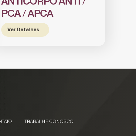
ANTICORPO ANTI /
PCA / APCA
Ver Detalhes
NTATO
TRABALHE CONOSCO
 CONOSCO