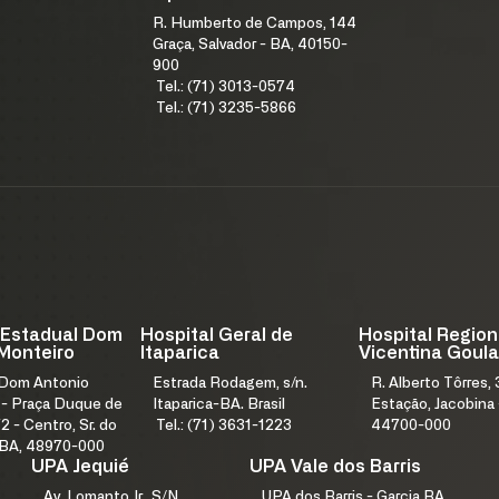
R. Humberto de Campos, 144
Graça, Salvador - BA, 40150-
900
Tel.: (71) 3013-0574
Tel.: (71) 3235-5866
 Estadual Dom
Hospital Geral de
Hospital Region
Monteiro
Itaparica
Vicentina Goula
 Dom Antonio
Estrada Rodagem, s/n.
R. Alberto Tôrres, 
 - Praça Duque de
Itaparica-BA. Brasil
Estação, Jacobina 
2 - Centro, Sr. do
Tel.: (71) 3631-1223
44700-000
 BA, 48970-000
UPA Jequié
UPA Vale dos Barris
Av. Lomanto Jr., S/N
UPA dos Barris - Garcia BA,