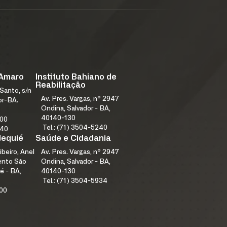
 Amaro
Instituto Bahiano de
Reabilitação
Santo, s/n
Av. Pres. Vargas, nº 2947
or-BA.
Ondina, Salvador - BA,
40140-130
000
Tel.: (71) 3504-5240
240
Jequié
Saúde e Cidadania
ibeiro, Anel
Av. Pres. Vargas, nº 2947
mento São
Ondina, Salvador - BA,
é - BA,
40140-130
Tel.: (71) 3504-5934
100