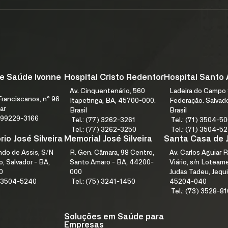
e Saúde Ivonne
Hospital Cristo Redentor
Hospital Santo
Av. Cinquentenário, 560
Ladeira do Campo 
ranciscanos, n° 96
Itapetinga, BA, 45700-000.
Federação. Salvad
ar
Brasil
Brasil
1) 99229-3166
Tel.: (77) 3262-3261
Tel.: (71) 3504-5
Tel.: (77) 3262-3250
Tel.: (71) 3504-5
io José Silveira
Memorial José Silveira
Santa Casa de 
índo de Assis, S/N
R. Gen. Câmara, 98 Centro,
Av. Carlos Aguiar R
, Salvador - BA,
Santo Amaro - BA, 44200-
Viário, s/n Lotea
0
000
Judas Tadeu, Jequi
1) 3504-5240
Tel.: (75) 3241-1450
45204-040
Tel.: (73) 3528-8
Soluções em Saúde para
Empresas