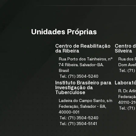
Unidades Próprias
Centro de Reabilitação
Centro d
da Ribeira
Silveira
Rua Porto dos Tainheiros, nº
Rua dos F
74 Ribeira. Salvador-BA.
Dom Avel
Brasil
Tel.: (7
Tel.: (71) 3504-5240
Instituto Brasileiro para
Laboratór
Investigação da
R. Dr. Arl
Tuberculose
Federação
Ladeira do Campo Santo, s/n
40110-21
Federação, Salvador - BA,
Tel.: (7
40000-001
Tel.: (71) 3504-5240
Tel.: (71) 3504-5141