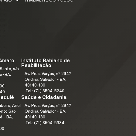
NTATO
TRABALHE CONOSCO
 CONOSCO
 Amaro
Instituto Bahiano de
Reabilitação
Santo, s/n
Av. Pres. Vargas, nº 2947
or-BA.
Ondina, Salvador - BA,
40140-130
000
Tel.: (71) 3504-5240
240
Jequié
Saúde e Cidadania
ibeiro, Anel
Av. Pres. Vargas, nº 2947
mento São
Ondina, Salvador - BA,
é - BA,
40140-130
Tel.: (71) 3504-5934
100