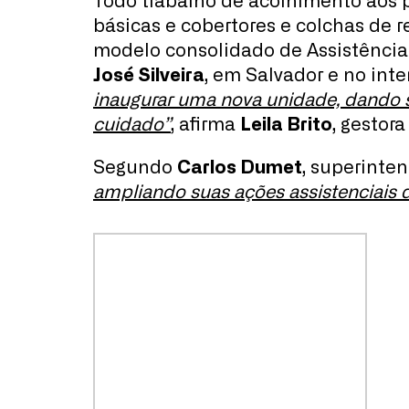
Todo trabalho de acolhimento aos pa
básicas e cobertores e colchas de r
modelo consolidado de Assistênci
José Silveira
, em Salvador e no inte
inaugurar uma nova unidade, dando s
cuidado”
, afirma
Leila Brito
, gestor
Segundo
Carlos Dumet
, superinten
ampliando suas ações assistenciais 