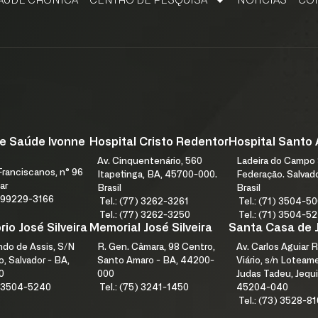
AÚDE CRÔNICA
CENTRO DE PESQUISA
NOTÍCIAS
CO
CENTRO DE PESQUISA, APRENDIZAGEM E INOVAÇÃO
PESQUISE NA FJS. SUBMETA SEU PROJETO DE PESQUISA.
FALE
e Saúde Ivonne
Hospital Cristo Redentor
Hospital Santo
Av. Cinquentenário, 560
Ladeira do Campo 
ranciscanos, n° 96
Itapetinga, BA, 45700-000.
Federação. Salvad
ar
Brasil
Brasil
1) 99229-3166
Tel.: (77) 3262-3261
Tel.: (71) 3504-5
Tel.: (77) 3262-3250
Tel.: (71) 3504-5
io José Silveira
Memorial José Silveira
Santa Casa de 
índo de Assis, S/N
R. Gen. Câmara, 98 Centro,
Av. Carlos Aguiar R
, Salvador - BA,
Santo Amaro - BA, 44200-
Viário, s/n Lotea
0
000
Judas Tadeu, Jequi
1) 3504-5240
Tel.: (75) 3241-1450
45204-040
Tel.: (73) 3528-8