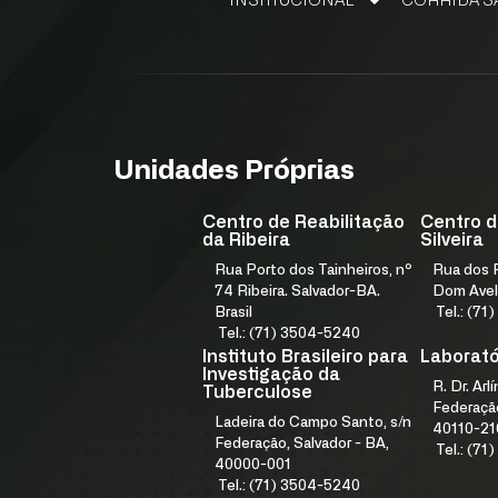
INSTITUCIONAL
CORRIDA S
NOSSO FUNDADOR
GESTÃO DE QUALIDADE
ELEMENTOS ESTRATÉGICOS
NÚCLEO DE DESENVOLVIMENTO ESTRATÉGICO
PROGRAMA IN9 FJS E ACELERA
Unidades Próprias
Centro de Reabilitação
Centro d
da Ribeira
Silveira
Rua Porto dos Tainheiros, nº
Rua dos F
74 Ribeira. Salvador-BA.
Dom Avel
Brasil
Tel.: (7
Tel.: (71) 3504-5240
Instituto Brasileiro para
Laboratór
Investigação da
R. Dr. Arl
Tuberculose
Federação
Ladeira do Campo Santo, s/n
40110-21
Federação, Salvador - BA,
Tel.: (7
40000-001
Tel.: (71) 3504-5240