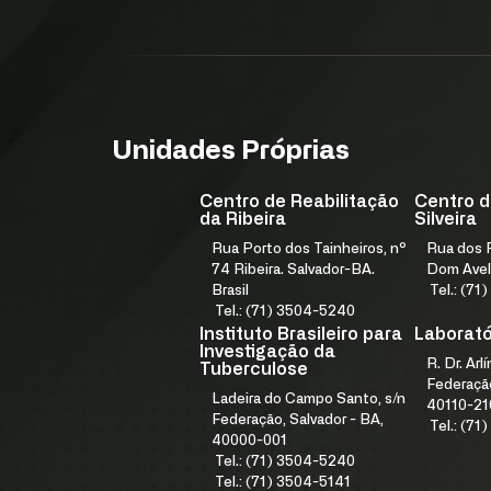
NOSSO FUNDADOR
GESTÃO DE QUALIDADE
ELEMENTOS ESTRATÉGICOS
NÚCLEO DE DESENVOLVIMENTO ESTRATÉGICO
PROGRAMA IN9 FJS E ACELERA
Unidades Próprias
Centro de Reabilitação
Centro d
da Ribeira
Silveira
Rua Porto dos Tainheiros, nº
Rua dos F
74 Ribeira. Salvador-BA.
Dom Avel
Brasil
Tel.: (7
Tel.: (71) 3504-5240
Instituto Brasileiro para
Laboratór
Investigação da
R. Dr. Arl
Tuberculose
Federação
Ladeira do Campo Santo, s/n
40110-21
Federação, Salvador - BA,
Tel.: (7
40000-001
Tel.: (71) 3504-5240
Tel.: (71) 3504-5141