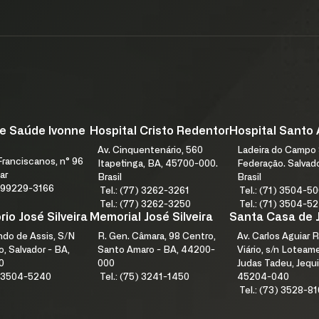
CENTRO DE PESQUISA, APRENDIZAGEM E INOVAÇÃO
PESQUISE NA FJS. SUBMETA SEU PROJETO DE PESQUISA.
FALE
e Saúde Ivonne
Hospital Cristo Redentor
Hospital Santo
Av. Cinquentenário, 560
Ladeira do Campo 
ranciscanos, n° 96
Itapetinga, BA, 45700-000.
Federação. Salvad
ar
Brasil
Brasil
1) 99229-3166
Tel.: (77) 3262-3261
Tel.: (71) 3504-5
Tel.: (77) 3262-3250
Tel.: (71) 3504-5
io José Silveira
Memorial José Silveira
Santa Casa de 
índo de Assis, S/N
R. Gen. Câmara, 98 Centro,
Av. Carlos Aguiar R
, Salvador - BA,
Santo Amaro - BA, 44200-
Viário, s/n Lotea
0
000
Judas Tadeu, Jequi
1) 3504-5240
Tel.: (75) 3241-1450
45204-040
Tel.: (73) 3528-8