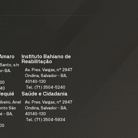
 CONOSCO
 Amaro
Instituto Bahiano de
Reabilitação
Santo, s/n
Av. Pres. Vargas, nº 2947
or-BA.
Ondina, Salvador - BA,
40140-130
000
Tel.: (71) 3504-5240
240
Jequié
Saúde e Cidadania
ibeiro, Anel
Av. Pres. Vargas, nº 2947
mento São
Ondina, Salvador - BA,
é - BA,
40140-130
Tel.: (71) 3504-5934
100