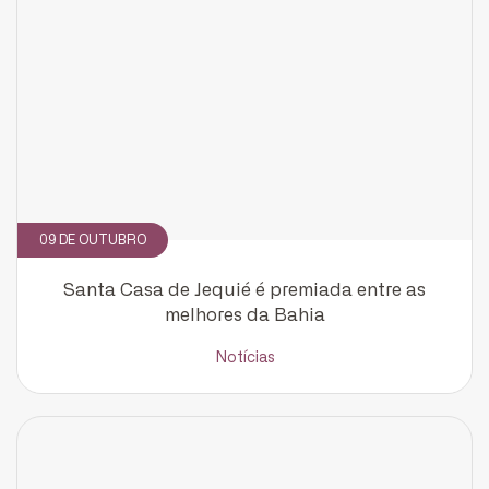
09 DE OUTUBRO
CADASTRE-SE
receba notícias da Fundação José
Santa Casa de Jequié é premiada entre as
Silveira em seu e-mail.
melhores da Bahia
Notícias
Cadastrar