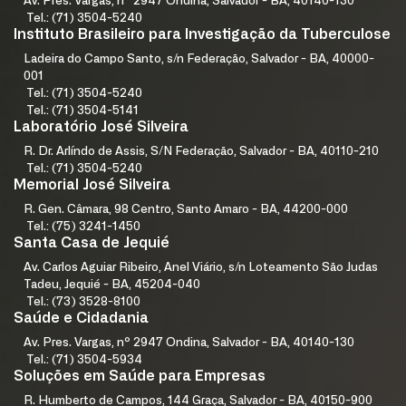
Av. Pres. Vargas, nº 2947 Ondina, Salvador - BA, 40140-130
Tel.: (71) 3504-5240
Instituto Brasileiro para Investigação da Tuberculose
Ladeira do Campo Santo, s/n Federação, Salvador - BA, 40000-
001
Tel.: (71) 3504-5240
Tel.: (71) 3504-5141
Laboratório José Silveira
R. Dr. Arlíndo de Assis, S/N Federação, Salvador - BA, 40110-210
Tel.: (71) 3504-5240
Memorial José Silveira
R. Gen. Câmara, 98 Centro, Santo Amaro - BA, 44200-000
Tel.: (75) 3241-1450
Santa Casa de Jequié
Av. Carlos Aguiar Ribeiro, Anel Viário, s/n Loteamento São Judas
Tadeu, Jequié - BA, 45204-040
Tel.: (73) 3528-8100
Saúde e Cidadania
Av. Pres. Vargas, nº 2947 Ondina, Salvador - BA, 40140-130
Tel.: (71) 3504-5934
Soluções em Saúde para Empresas
R. Humberto de Campos, 144 Graça, Salvador - BA, 40150-900