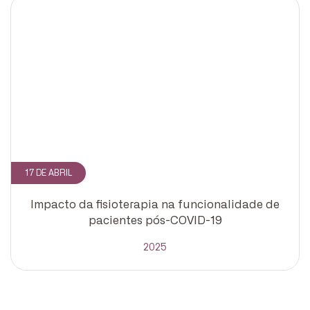
CADASTRE-SE
receba notícias da Fundação José
Silveira em seu e-mail.
17 DE ABRIL
Cadastrar
Impacto da fisioterapia na funcionalidade de
pacientes pós-COVID-19
2025