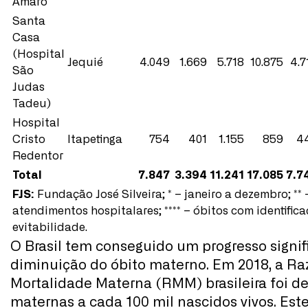
Amaro
Santa
Casa
(Hospital
Jequié
4.049
1.669
5.718
10.875
4.7
São
Judas
Tadeu)
Hospital
Cristo
Itapetinga
754
401
1.155
859
4
Redentor
Total
7.847
3.394
11.241
17.085
7.7
FJS:
Fundação José Silveira; * – janeiro a dezembro; ** –
atendimentos hospitalares; **** – óbitos com identifica
evitabilidade.
O Brasil tem conseguido um progresso signif
diminuição do óbito materno. Em 2018, a Ra
Mortalidade Materna (RMM) brasileira foi de
maternas a cada 100 mil nascidos vivos. Es