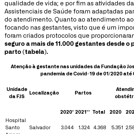
qualidade de vida; e por fim as atividades 
Assistenciais de Saúde foram adaptadas par
do atendimento. Quanto ao atendimento aos
focando nas gestantes, visto que é um impor
foram criados protocolos que proporcionar
seguro a mais de 11.000 gestantes desde o p
parto (tabela).
Atenção à gestante nas unidades da Fundação José
pandemia de Covid-19 de 01/2020 até 
Unidade
Atendi
Localização
Partos
da FJS
obstétr
2020*
2021**
Total
2020
20
Hospital
Santo
Salvador
3.044
1.324
4.368
5.351
2.5