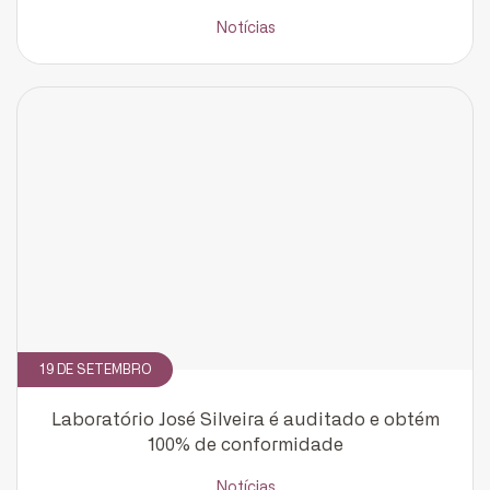
Notícias
CADASTRE-SE
receba notícias da Fundação José
Silveira em seu e-mail.
Cadastrar
19 DE SETEMBRO
Laboratório José Silveira é auditado e obtém
100% de conformidade
Notícias