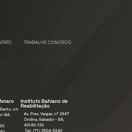
NTATO
TRABALHE CONOSCO
 CONOSCO
 Amaro
Instituto Bahiano de
Reabilitação
Santo, s/n
Av. Pres. Vargas, nº 2947
or-BA.
Ondina, Salvador - BA,
40140-130
000
Tel.: (71) 3504-5240
240