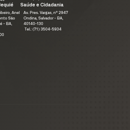
Jequié
Saúde e Cidadania
ibeiro, Anel
Av. Pres. Vargas, nº 2947
mento São
Ondina, Salvador - BA,
é - BA,
40140-130
Tel.: (71) 3504-5934
100