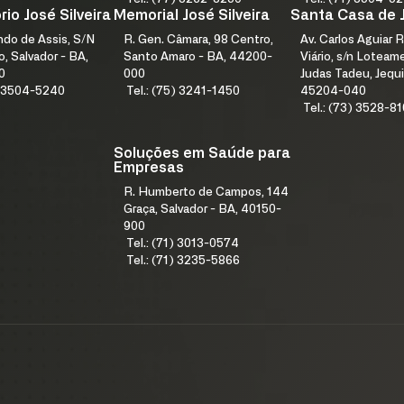
io José Silveira
Memorial José Silveira
Santa Casa de 
índo de Assis, S/N
R. Gen. Câmara, 98 Centro,
Av. Carlos Aguiar R
Cadastrar
, Salvador - BA,
Santo Amaro - BA, 44200-
Viário, s/n Lotea
0
000
Judas Tadeu, Jequi
1) 3504-5240
Tel.: (75) 3241-1450
45204-040
Tel.: (73) 3528-8
Soluções em Saúde para
Empresas
R. Humberto de Campos, 144
Graça, Salvador - BA, 40150-
900
Tel.: (71) 3013-0574
Tel.: (71) 3235-5866