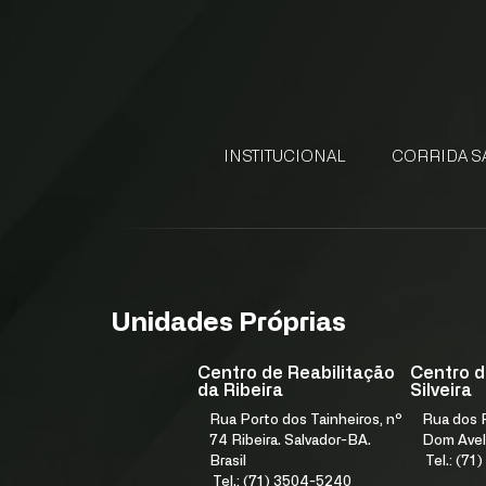
INSTITUCIONAL
CORRIDA S
NOSSO FUNDADOR
GESTÃO DE QUALIDADE
ELEMENTOS ESTRATÉGICOS
NÚCLEO DE DESENVOLVIMENTO ESTRATÉGICO
PROGRAMA IN9 FJS E ACELERA
Unidades Próprias
Centro de Reabilitação
Centro d
da Ribeira
Silveira
Rua Porto dos Tainheiros, nº
Rua dos F
74 Ribeira. Salvador-BA.
Dom Avel
Brasil
Tel.: (7
Tel.: (71) 3504-5240