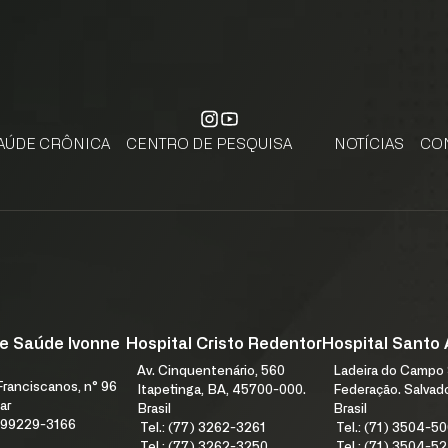
AÚDE CRÔNICA
CENTRO DE PESQUISA
NOTÍCIAS
CO
CENTRO DE PESQUISA, APRENDIZAGEM E INOVAÇÃO
PESQUISE NA FJS. SUBMETA SEU PROJETO DE PESQUISA.
FALE
CADASTRE-SE
e Saúde Ivonne
Hospital Cristo Redentor
Hospital Santo
receba notícias da Fundação José Silveira em seu e-mail.
Av. Cinquentenário, 560
Ladeira do Campo 
ranciscanos, n° 96
Itapetinga, BA, 45700-000.
Federação. Salvad
ar
Brasil
Brasil
1) 99229-3166
Tel.: (77) 3262-3261
Tel.: (71) 3504-5
Tel.: (77) 3262-3250
Tel.: (71) 3504-5