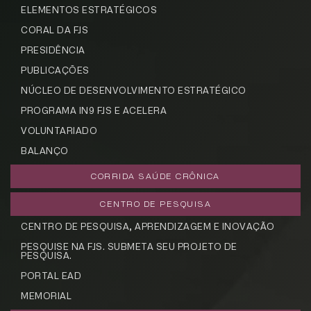
ELEMENTOS ESTRATÉGICOS
CORAL DA FJS
PRESIDÊNCIA
PUBLICAÇÕES
NÚCLEO DE DESENVOLVIMENTO ESTRATÉGICO
PROGRAMA IN9 FJS E ACELERA
VOLUNTARIADO
BALANÇO
CORRIDA SAÚDE CRÔNICA
CENTRO DE PESQUISA
CENTRO DE PESQUISA, APRENDIZAGEM E INOVAÇÃO
CADASTRE-SE
PESQUISE NA FJS. SUBMETA SEU PROJETO DE
PESQUISA.
receba notícias da Fundação José
Silveira em seu e-mail.
PORTAL EAD
MEMORIAL